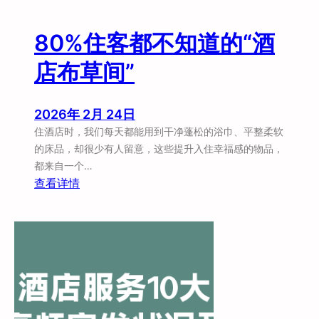
地
方
80%住客都不知道的“酒
案
+
店布草间”
方
案
设
2026年 2月 24日
计
住酒店时，我们每天都能用到干净蓬松的浴巾、平整柔软
核
的床品，却很少有人留意，这些提升入住幸福感的物品，
心
都来自一个…
逻
：
查看详情
辑
8
0
%
住
客
都
不
知