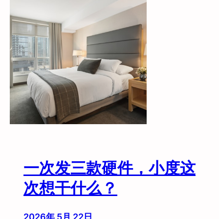
店
开
完
发
布
会
，
真
正
的
考
试
才
刚
一次发三款硬件，小度这
开
始
次想干什么？
2026年 5月 22日