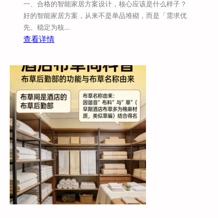
一、合格的智能家居方案设计，核心应该是什么样子？
服
好的智能家居方案，从来不是单品堆砌，而是「需求优
务
先、稳定为核…
模
：
查看详情
式
米
拆
家
解
P
L
C
有
线
智
能
酒
店
&
家
居
落