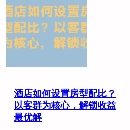
运
营
核
心
必
做
项
，
筑
牢
引
流
与
酒店如何设置房型配比？
留
客
以客群为核心，解锁收益
壁
最优解
垒