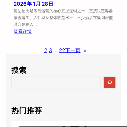
2026年 1月 28日
房型配比是酒店运营的核心底层逻辑之一，直接决定客群
覆盖范围、入住率及整体收益水平。不少酒店在规划房型
时容易陷入…
：
查看详情
酒
店
1
2
3
…
22
下一页
»
如
何
设
搜索
置
房
S
型
e
配
a
比
r
？
c
热门推荐
以
h
客
群