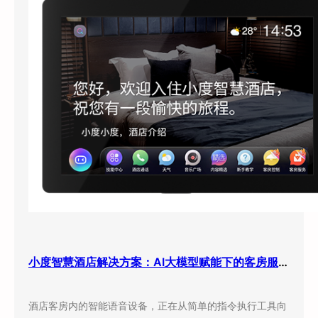
为
核
心
，
解
锁
收
益
最
优
解
小度智慧酒店解决方案：AI大模型赋能下的客房服务新体验
酒店客房内的智能语音设备，正在从简单的指令执行工具向