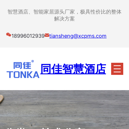
跳
至
智慧酒店、智能家居源头厂家，极具性价比的整体
内
解决方案
容
18996012939
tiansheng@xcpms.com
同佳智慧酒店