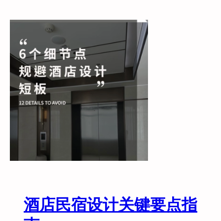
酒
店
服
务
1
0
大
高
频
突
发
状
况
及
标
准
处
酒店民宿设计关键要点指
理
方