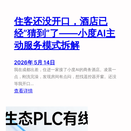
什
么
？
住客还没开口，酒店已
经”猜到”了——小度AI主
动服务模式拆解
2026年 5月 14日
我在成都出差，住进一家接了小度AI的商务酒店。凌晨一
点，刚洗完澡，发现房间有点闷，想找遥控器开窗。还没
等我开口…
：
查看详情
住
客
还
没
开