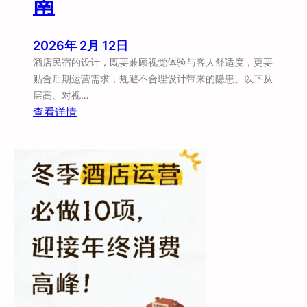
南
法
2026年 2月 12日
酒店民宿的设计，既要兼顾视觉体验与客人舒适度，更要
贴合后期运营需求，规避不合理设计带来的隐患。以下从
层高、对视…
：
查看详情
酒
店
民
宿
设
计
关
键
要
点
指