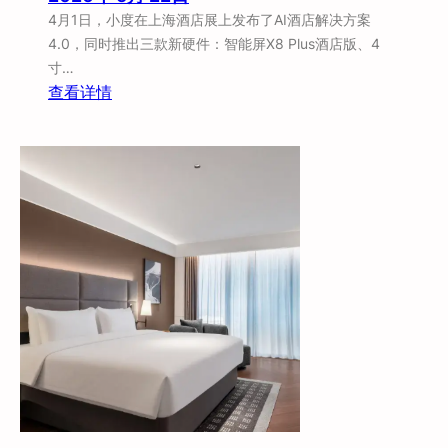
4月1日，小度在上海酒店展上发布了AI酒店解决方案
4.0，同时推出三款新硬件：智能屏X8 Plus酒店版、4
寸…
：
查看详情
一
次
发
三
款
硬
件
，
小
度
这
次
想
干