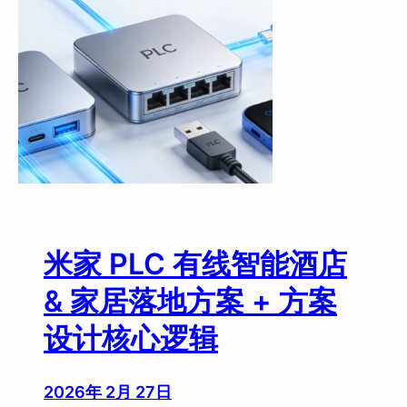
口
，
酒
店
已
经
”
猜
到
”
了
—
米家 PLC 有线智能酒店
—
小
& 家居落地方案 + 方案
度
设计核心逻辑
A
I
主
2026年 2月 27日
动