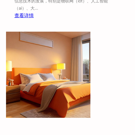
信息技术的发展，特别是物联网（iot）、人工智能
（ai）、大…
：
查看详情
智
慧
酒
店
的
发
展
历
程
与
现
状