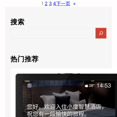
1
2
3
4
下一页
»
智
能
客
搜索
房
控
S
制
e
系
a
统
r
解
c
热门推荐
决
h
方
案