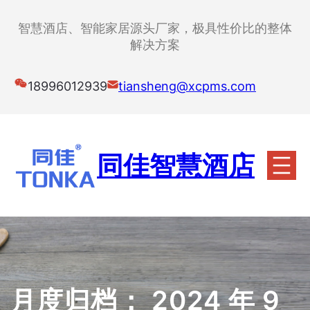
跳
至
智慧酒店、智能家居源头厂家，极具性价比的整体
内
解决方案
容
18996012939
tiansheng@xcpms.com
同佳智慧酒店
月度归档：
2024 年 9