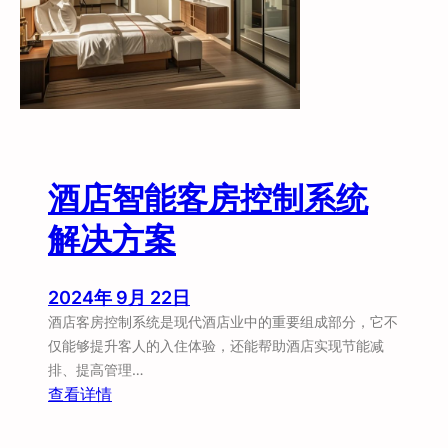
客
人
提
供
更
加
人
性
酒店智能客房控制系统
化
的
解决方案
服
务
2024年 9月 22日
酒店客房控制系统是现代酒店业中的重要组成部分，它不
仅能够提升客人的入住体验，还能帮助酒店实现节能减
排、提高管理…
：
查看详情
酒
店