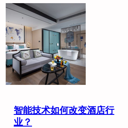
能
酒
店
酒
店
发
展
趋
势
酒
店
智
能
客
控
智能技术如何改变酒店行
业？