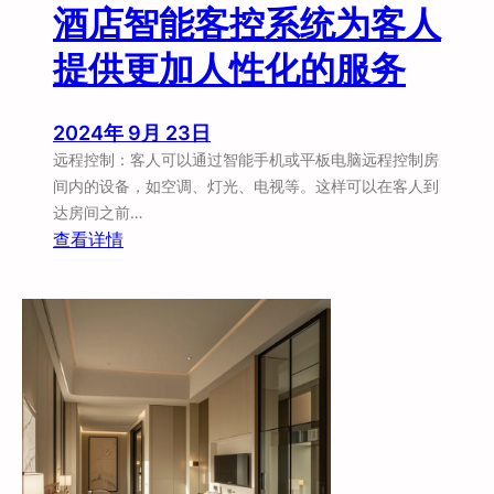
酒店智能客控系统为客人
提供更加人性化的服务
2024年 9月 23日
远程控制：客人可以通过智能手机或平板电脑远程控制房
间内的设备，如空调、灯光、电视等。这样可以在客人到
达房间之前…
：
查看详情
酒
店
智
能
客
控
系
统
为