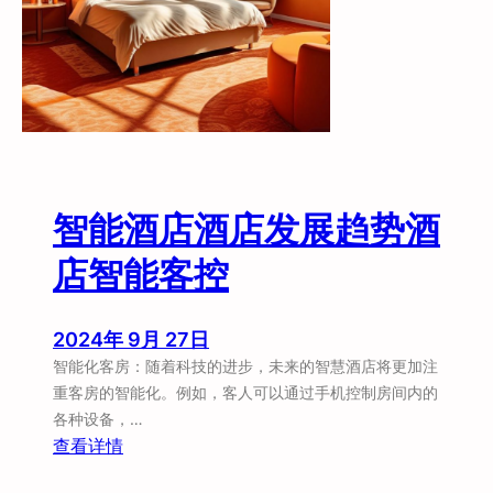
店
传
统
酒
店
进
行
升
智能酒店酒店发展趋势酒
级
店智能客控
2024年 9月 27日
智能化客房：随着科技的进步，未来的智慧酒店将更加注
重客房的智能化。例如，客人可以通过手机控制房间内的
各种设备，…
：
查看详情
智