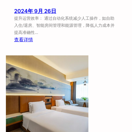
2024年 9月 26日
提升运营效率： 通过自动化系统减少人工操作，如自助
入住/退房、智能房间管理和能源管理，降低人力成本并
提高准确性…
：
查看详情
智
能
技
术
如
何
改
变
酒
店
行
业
？