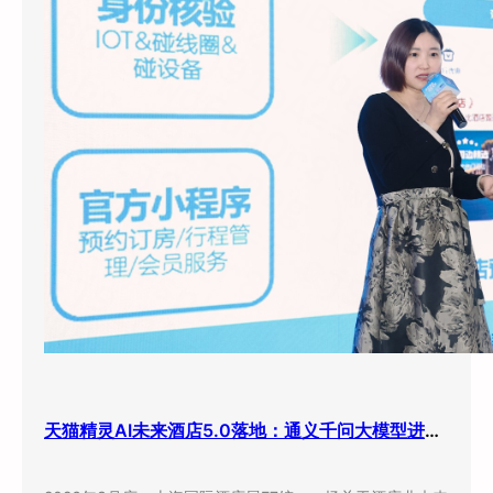
天猫精灵AI未来酒店5.0落地：通义千问大模型进驻客房，酒店业迎来”数字员工”时代