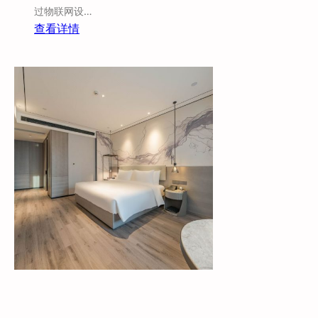
过物联网设…
：
查看详情
酒
店
智
能
客
控
智
慧
酒
店
的
发
展
趋
势