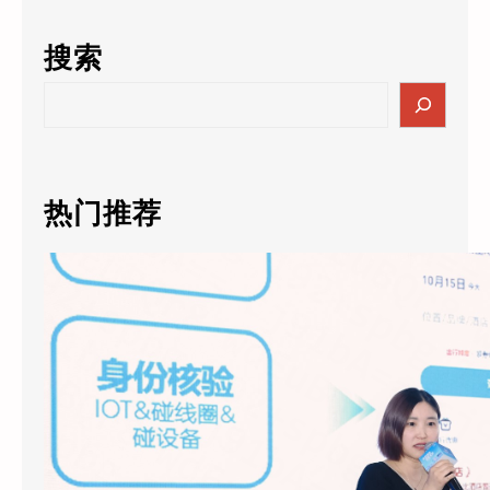
搜索
S
e
a
r
c
热门推荐
h