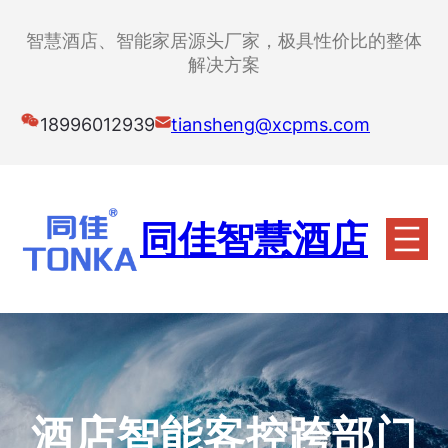
跳
至
智慧酒店、智能家居源头厂家，极具性价比的整体
内
解决方案
容
18996012939
tiansheng@xcpms.com
同佳智慧酒店
酒店智能客控跨部门