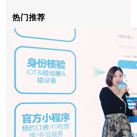
际
r
酒
c
热门推荐
店
h