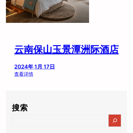
云南保山玉景潭洲际酒店
2024年 1月 17日
：
查看详情
云
南
保
山
搜索
玉
景
S
潭
e
洲
a