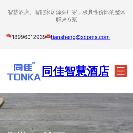
跳
至
智慧酒店、智能家居源头厂家，极具性价比的整体
内
解决方案
容
18996012939
tiansheng@xcpms.com
同佳智慧酒店