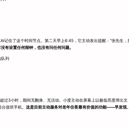
AI记住了这个时间节点。第二天早上6:45，它主动发出提醒：”张先生，
客没有设置任何闹钟，也没有问任何问题。
动队列
床超过3小时，期间无翻身、无活动。小度主动在屏幕上以极低亮度弹出文
前台值班手机。
这是目前主动服务对老年住客最有价值的功能——早发现