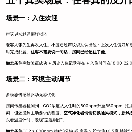
场景一：入住欢迎
声纹识别触发偏好记忆
老客人张先生再次入住。小度通过声纹识别认出他：上次入住偏好加
时完成配置。
住客不需要说一句话，房间已经记住了他。
触发条件
声纹验证成功 + 历史入住记录存在 + 入住时间在18:00-22:0
场景二：环境主动调节
多模态传感器驱动无感优化
房间传感器检测到：CO2浓度从入住时的600ppm升至850ppm（住
闷，但还没到主动要求的程度。
空气净化器悄悄切换通风模式，新风系
头看温度计时，发现”室温刚好”。
触发条件
CO2 > 800ppm 持续3分钟 或 室温 > 设定值+0.5度 持续