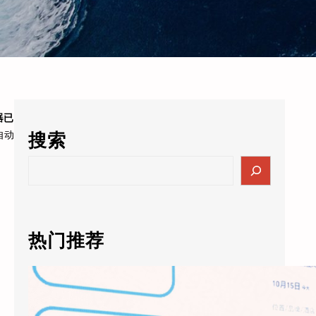
器已
自动
搜索
S
e
a
r
c
热门推荐
h
天猫精灵AI未来酒店5.0落地：通义千问大模型进驻客房，酒店业迎来”数字员工”时代