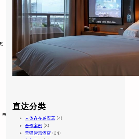
您
直达分类
、早
人体存在感应器
(4)
合作案例
(8)
天猫智慧酒店
(64)