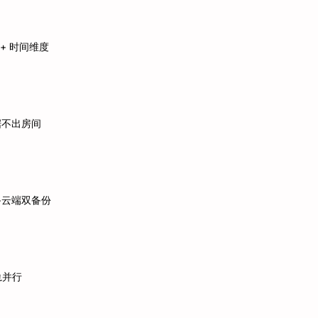
 + 时间维度
据不出房间
+云端双备份
轨并行