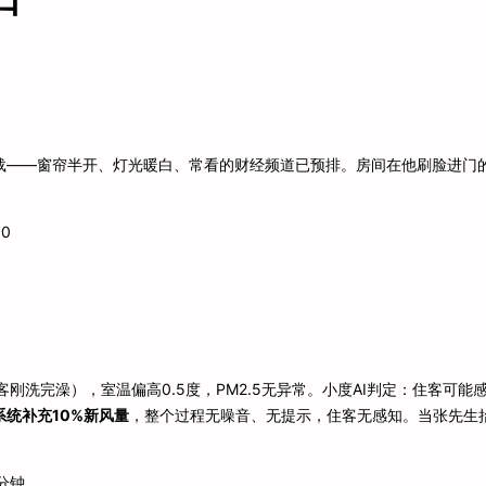
载——窗帘半开、灯光暖白、常看的财经频道已预排。房间在他刷脸进门
0
客刚洗完澡），室温偏高0.5度，PM2.5无异常。小度AI判定：住客可能
统补充10%新风量
，整个过程无噪音、无提示，住客无感知。当张先生
5分钟