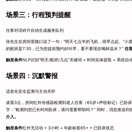
场景三：行程预判提醒
住客对话碎片自动生成服务队列
张先生在房间里随口说了一句：”明天七点半的飞机，得早点起。”小度
的航班是7:30，已为您提前预约好叫早，要不要现在喝杯温水？”
住
触发条件
NLP识别”明天/航班/几点”关键词 + 时间实体提取 + 系统自
场景四：沉默警报
适老化安全监测与主动关怀
凌晨3点，房间红外传感器检测到老人住客（65岁+声纹标记）已卧
字：”检测到您已长时间卧床，请问需要帮助吗？” 同时，消息推送到
介入。
触发条件
红外无活动 > 3小时 + 年龄标签65+ + 已卧床状态