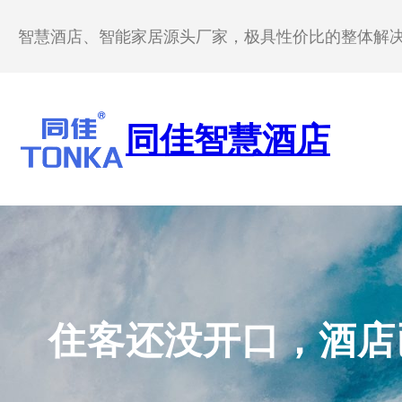
跳
至
智慧酒店、智能家居源头厂家，极具性价比的整体解
内
容
同佳智慧酒店
住客还没开口，酒店