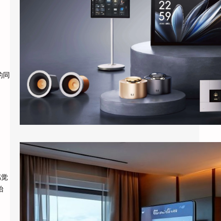
进入酒店客房，客人对着床头柜上的智能音箱
说”打开窗帘””把空调调到24度&…
的同
酒店客房装上百寸投影：小度智能屏如何把房间变成”第三空间”
感觉
抬
出差住酒店，晚上回到房间，打开电视，50
个频道翻了一遍，最后还是掏出手机看短视
频。这是大多数商务客人的日常。 …