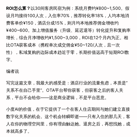
ROI怎么算？
以30间客房民宿为例：系统月费约¥800~1,500。假
设月均接待100人次，入住率70%，推荐转化率18%，人均本地消
费客单价¥150，酒店分成15%，则月均本地推荐佣金增收约
¥400~600。加上增值服务（升级、延迟退等）转化提升和复购率
增长，综合月净增收约¥1,500~3,000，ROI在12个月内为正。相
比OTA获客成本（携程单次成交佣金¥50~120/人次，且一次
性），私域复购的边际成本趋近于零，长期价值远高于短期ROI数
字。
编者说
写完这篇文章，我最大的感受是：酒店行业的流量焦虑，本质是”
关系不在自己手里”。OTA平台帮你获客，但获客之后的客人关
系，平台不会给你——这是商业逻辑，不是平台恶意。
小度AI的价值，在于它提供了一个在客人住店期间与她们建立直接
数字化关系的机会。这个机会转瞬即逝——只有入住的那几天，客
人在你的物理空间里，你有理由触达她。退房之后，再想找她，成
本就高多了。