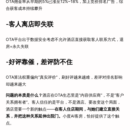
OTA佣金率从早期的5%已涨至12%~18%，加上竞价排名广告，综
合获客成本持续攀升
-客人离店即失联
OTA平台出于数据安全考虑不允许酒店直接获取客人联系方式，退
房=永久失联
-好评靠催，差评防不住
OTA算法权重偏向”真实评价”，刷好评越来越难，差评对排名影响
却越来越大
问题的本质是什么？
酒店在OTA生态里是”内容供应商”，不是”客户
关系拥有者”。客人信任的是平台，不是酒店。要改变这个局面，
酒店需要一个新的触点——
在客人住店期间，与她们建立直接关
系，并把这种关系延伸出院门。
小度AI客房，恰好提供了这个触
点。