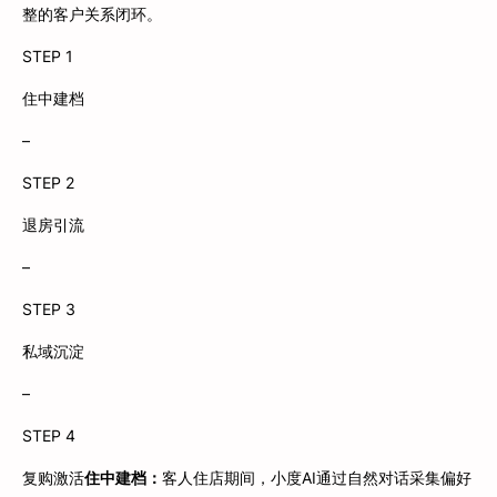
整的客户关系闭环。
STEP 1
住中建档
–
STEP 2
退房引流
–
STEP 3
私域沉淀
–
STEP 4
复购激活
住中建档：
客人住店期间，小度AI通过自然对话采集偏好