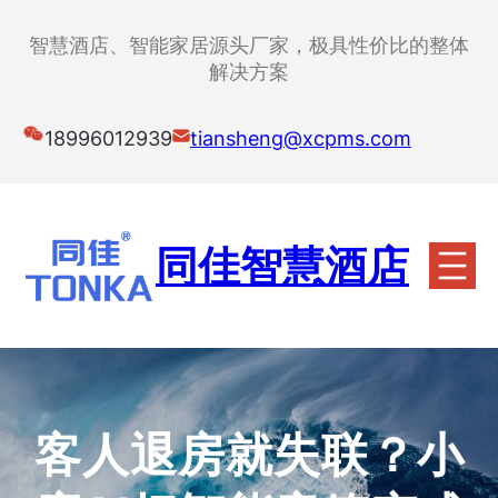
跳
至
智慧酒店、智能家居源头厂家，极具性价比的整体
内
解决方案
容
18996012939
tiansheng@xcpms.com
同佳智慧酒店
客人退房就失联？小