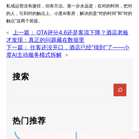
私域运营没有捷径，但有方法。第一步永远是：在对的时间，把对
的人，引到对的触点上。小度AI客房，解决的是”对的时间”和”对的
触点”这两个前提。
«
上一篇：
OTA评分4.6还是客流下降？酒店老板
才发现：真正的问题藏在数据里
下一篇：
住客还没开口，酒店已经”猜到”了——小
度AI主动服务模式拆解
»
搜索
S
e
a
r
c
热门推荐
h