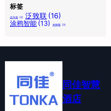
标签
泛致联
(16)
品为道
(3)
涂鸦智能
(13)
米林客
(3)
同佳智慧
酒店