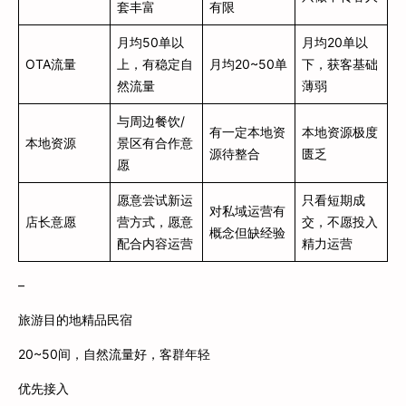
套丰富
有限
月均50单以
月均20单以
OTA流量
上，有稳定自
月均20~50单
下，获客基础
然流量
薄弱
与周边餐饮/
有一定本地资
本地资源极度
本地资源
景区有合作意
源待整合
匮乏
愿
愿意尝试新运
只看短期成
对私域运营有
店长意愿
营方式，愿意
交，不愿投入
概念但缺经验
配合内容运营
精力运营
–
旅游目的地精品民宿
20~50间，自然流量好，客群年轻
优先接入