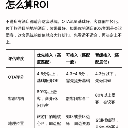
怎么算ROI
不是所有酒店都适合这套系统。OTA流量基础好、客群偏年轻化、
位于旅游目的地的酒店，效果最好。如果你的酒店80%客源是会议
团客，这套系统的价值就会大打折扣。先看适不适合，再决定上不
上。
优先接入（高
可接入（匹配
暂缓接入（匹
评估维度
度匹配）
一般）
配度低）
4.6分以上，
4.3~4.6分，
4.3分以下，
OTA评分
基础服务OK
需先提升基础
先做口碑
80%以上散
80%以上团
客群结构
客，商务/休
散客团客各半
客、会议客
闲为主
旅游目的地核
郊区或景区边
交通枢纽型，
地理位置
心区，周边配
缘，周边资源
只做中转客人