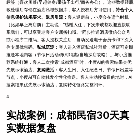
标签（喜欢川菜/早起健身/带孩子出行/商务办公）。这些数据经脱
敏处理后存储在酒店私域数据库，客人授权后方可使用，
符合个人
信息保护法规要求
。
退房引流：
客人退房前，小度会在适当时机
（比如早上离店前）主动说：”感谢入住，下次来成都欢迎直接联
系我们，可以享受老客户专属折扣哦。”同步推送酒店微信公众号
或小程序二维码。客人授权关注后，自动发送电子会员卡和下次入
住专属优惠码。
私域沉淀：
客人进入酒店私域社群后，酒店可定期
推送本地内容（节假日活动/限时特惠/当地探店攻略）。与小度推
荐系统打通，客人二次搜索”成都酒店”时，小度AI的搜索结果会优
先展示该酒店。
复购激活：
客人生日、入住纪念日、节假日出差等
节点，小度AI可自动触发个性化推送。客人主动搜索目的地时，AI
搜索结果优先展示该酒店，复购转化链路完整闭环。
4
实战案例：成都民宿30天真
实数据复盘