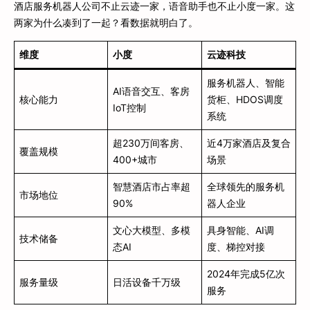
酒店服务机器人公司不止云迹一家，语音助手也不止小度一家。这
两家为什么凑到了一起？看数据就明白了。
维度
小度
云迹科技
服务机器人、智能
AI语音交互、客房
核心能力
货柜、HDOS调度
IoT控制
系统
超230万间客房、
近4万家酒店及复合
覆盖规模
400+城市
场景
智慧酒店市占率超
全球领先的服务机
市场地位
90%
器人企业
文心大模型、多模
具身智能、AI调
技术储备
态AI
度、梯控对接
2024年完成5亿次
服务量级
日活设备千万级
服务