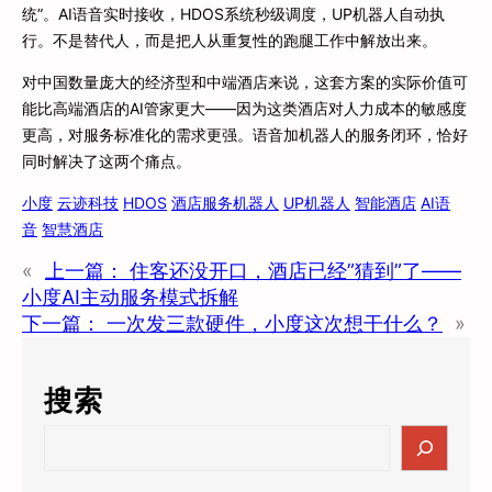
统”。AI语音实时接收，HDOS系统秒级调度，UP机器人自动执
行。不是替代人，而是把人从重复性的跑腿工作中解放出来。
对中国数量庞大的经济型和中端酒店来说，这套方案的实际价值可
能比高端酒店的AI管家更大——因为这类酒店对人力成本的敏感度
更高，对服务标准化的需求更强。语音加机器人的服务闭环，恰好
同时解决了这两个痛点。
小度
云迹科技
HDOS
酒店服务机器人
UP机器人
智能酒店
AI语
音
智慧酒店
«
上一篇：
住客还没开口，酒店已经”猜到”了——
小度AI主动服务模式拆解
下一篇：
一次发三款硬件，小度这次想干什么？
»
搜索
S
e
a