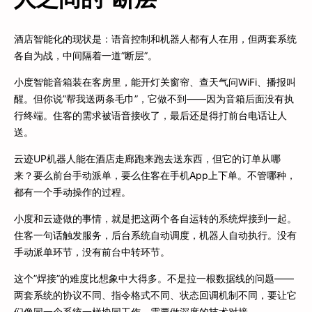
酒店智能化的现状是：语音控制和机器人都有人在用，但两套系统
各自为战，中间隔着一道”断层”。
小度智能音箱装在客房里，能开灯关窗帘、查天气问WiFi、播报叫
醒。但你说”帮我送两条毛巾”，它做不到——因为音箱后面没有执
行终端。住客的需求被语音接收了，最后还是得打前台电话让人
送。
云迹UP机器人能在酒店走廊跑来跑去送东西，但它的订单从哪
来？要么前台手动派单，要么住客在手机App上下单。不管哪种，
都有一个手动操作的过程。
小度和云迹做的事情，就是把这两个各自运转的系统焊接到一起。
住客一句话触发服务，后台系统自动调度，机器人自动执行。没有
手动派单环节，没有前台中转环节。
这个”焊接”的难度比想象中大得多。不是拉一根数据线的问题——
两套系统的协议不同、指令格式不同、状态回调机制不同，要让它
们像同一个系统一样协同工作，需要做深度的技术对接。