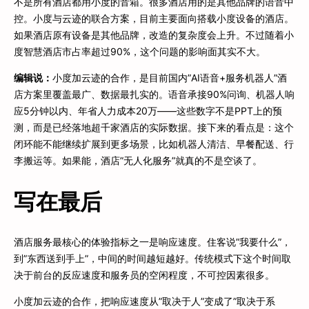
不是所有酒店都用小度的音箱。很多酒店用的是其他品牌的语音中
控。小度与云迹的联合方案，目前主要面向搭载小度设备的酒店。
如果酒店原有设备是其他品牌，改造的复杂度会上升。不过随着小
度智慧酒店市占率超过90%，这个问题的影响面其实不大。
编辑说：
小度加云迹的合作，是目前国内”AI语音+服务机器人”酒
店方案里覆盖最广、数据最扎实的。语音承接90%问询、机器人响
应5分钟以内、年省人力成本20万——这些数字不是PPT上的预
测，而是已经落地超千家酒店的实际数据。接下来的看点是：这个
闭环能不能继续扩展到更多场景，比如机器人清洁、早餐配送、行
李搬运等。如果能，酒店”无人化服务”就真的不是空谈了。
写在最后
酒店服务最核心的体验指标之一是响应速度。住客说”我要什么”，
到”东西送到手上”，中间的时间越短越好。传统模式下这个时间取
决于前台的反应速度和服务员的空闲程度，不可控因素很多。
小度加云迹的合作，把响应速度从”取决于人”变成了”取决于系