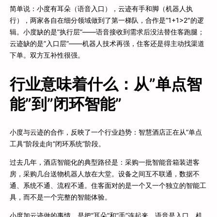
简单说：小度有耳朵（语音入口），云迹有手和脚（机器人执
行），两家各自在细分领域做到了第一梯队，合作是”1+1>2″的逻
辑。小度缺的是”执行层”——语音接收到需求后没法替住客跑腿；
云迹缺的是”入口层”——机器人技术再强，住客还是得主动找渠道
下单。双方互补性很强。
行业意味着什么：从”单点智
能”到”闭环智能”
小度与云迹的合作，反映了一个行业趋势：智慧酒店正在从”单点
工具”阶段走向”闭环系统”阶段。
过去几年，酒店智能化的典型路径是：采购一批智能音箱装进客
房，采购几台送物机器人放在大堂。设备之间互不联通，数据不
通、系统不通、流程不通。住客面对的是一个又一个独立的智能工
具，而不是一个完整的智能体验。
小度加云迹做的事情，是把”耳朵”和”手”连起来。语音是入口，机