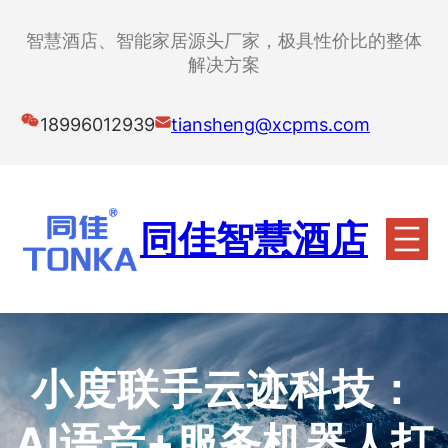
跳
至
智慧酒店、智能家居源头厂家，极具性价比的整体
内
解决方案
容
18996012939
tiansheng@xcpms.com
同佳智慧酒店
小度联手云迹科技：
AI语音+服务机器人打