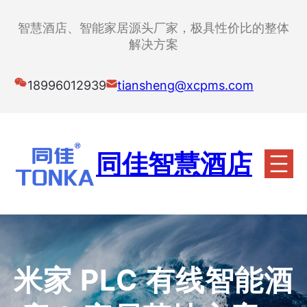
跳
至
智慧酒店、智能家居源头厂家，极具性价比的整体
内
解决方案
容
18996012939
tiansheng@xcpms.com
同佳智慧酒店
米家 PLC 有线智能酒