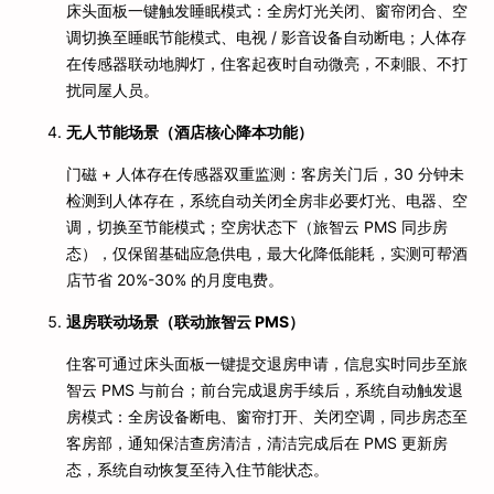
床头面板一键触发睡眠模式：全房灯光关闭、窗帘闭合、空
调切换至睡眠节能模式、电视 / 影音设备自动断电；人体存
在传感器联动地脚灯，住客起夜时自动微亮，不刺眼、不打
扰同屋人员。
无人节能场景（酒店核心降本功能）
门磁 + 人体存在传感器双重监测：客房关门后，30 分钟未
检测到人体存在，系统自动关闭全房非必要灯光、电器、空
调，切换至节能模式；空房状态下（旅智云 PMS 同步房
态），仅保留基础应急供电，最大化降低能耗，实测可帮酒
店节省 20%-30% 的月度电费。
退房联动场景（联动旅智云 PMS）
住客可通过床头面板一键提交退房申请，信息实时同步至旅
智云 PMS 与前台；前台完成退房手续后，系统自动触发退
房模式：全房设备断电、窗帘打开、关闭空调，同步房态至
客房部，通知保洁查房清洁，清洁完成后在 PMS 更新房
态，系统自动恢复至待入住节能状态。