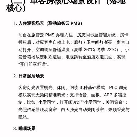
（二）单客房核心场景设计（落地
核心）
入住迎客场景（联动旅智云 PMS）
前台在旅智云 PMS 办理入住，房态同步至智能系统，房卡
授权后，对应客房自动上电：廊灯 / 卫生间灯渐亮、窗帘自
动打开、空调调至舒适温度（夏季 26℃/ 冬季 22℃）、小
爱音箱播放定制欢迎语、电视跳转至酒店欢迎页面，实现
“开门即享舒适”。
日常起居场景
客房灯光设置明亮、休闲、阅读 3 种基础模式，PLC 调光
模块实现无频闪精准调光；支持语音、面板、APP 多端控
制，比如 “小爱同学，打开阅读灯”“小爱同学，关闭窗帘”；
光照传感器联动窗帘，白天强光自动关闭纱帘，兼顾采光与
隐私。
睡眠场景