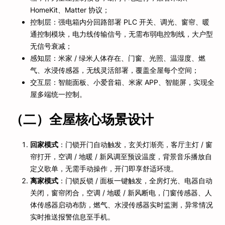
HomeKit、Matter 协议；
控制层：强电箱内分回路部署 PLC 开关、调光、窗帘、暖
通控制模块，电力线传输信号，无需布弱电控制线，大户型
无信号衰减；
感知层：米家 / 绿米人体存在、门窗、光照、温湿度、燃
气、水浸传感器，无线灵活部署，覆盖全屋每个空间；
交互层：智能面板、小爱音箱、米家 APP、智能屏，实现全
屋多端统一控制。
（二）全屋核心场景设计
回家模式
：门锁开门自动触发，玄关灯渐亮，客厅主灯 / 窗
帘打开，空调 / 地暖 / 新风调至预设温度，背景音乐播放自
定义歌单，无需手动操作，开门即享舒适环境。
离家模式
：门锁反锁 / 面板一键触发，全房灯光、电器自动
关闭，窗帘闭合，空调 / 地暖 / 新风断电，门窗传感器、人
体传感器启动布防，燃气、水浸传感器实时监测，异常情况
实时推送报警信息至手机。