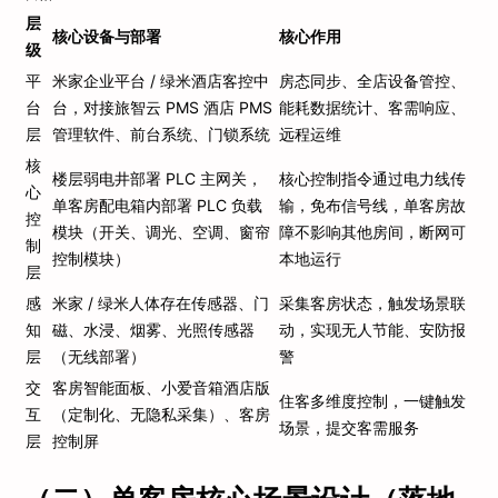
层
核心设备与部署
核心作用
级
平
米家企业平台 / 绿米酒店客控中
房态同步、全店设备管控、
台
台，对接旅智云 PMS 酒店 PMS
能耗数据统计、客需响应、
层
管理软件、前台系统、门锁系统
远程运维
核
楼层弱电井部署 PLC 主网关，
核心控制指令通过电力线传
心
单客房配电箱内部署 PLC 负载
输，免布信号线，单客房故
控
模块（开关、调光、空调、窗帘
障不影响其他房间，断网可
制
控制模块）
本地运行
层
感
米家 / 绿米人体存在传感器、门
采集客房状态，触发场景联
知
磁、水浸、烟雾、光照传感器
动，实现无人节能、安防报
层
（无线部署）
警
交
客房智能面板、小爱音箱酒店版
住客多维度控制，一键触发
互
（定制化、无隐私采集）、客房
场景，提交客需服务
层
控制屏