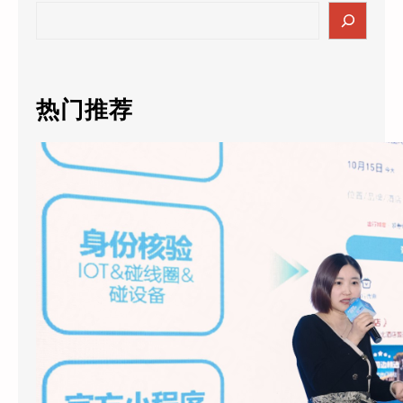
S
e
a
r
c
热门推荐
h