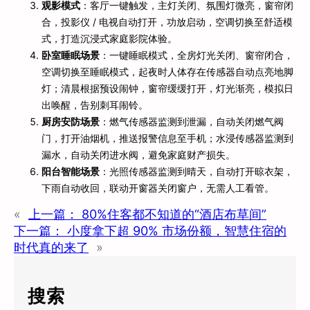
观影模式
：客厅一键触发，主灯关闭、氛围灯微亮，窗帘闭
合，投影仪 / 电视自动打开，功放启动，空调切换至舒适模
式，打造沉浸式家庭影院体验。
卧室睡眠场景
：一键睡眠模式，全房灯光关闭、窗帘闭合，
空调切换至睡眠模式，起夜时人体存在传感器自动点亮地脚
灯；清晨根据预设闹钟，窗帘缓缓打开，灯光渐亮，模拟日
出唤醒，告别刺耳闹铃。
厨房安防场景
：燃气传感器监测到泄漏，自动关闭燃气阀
门，打开油烟机，推送报警信息至手机；水浸传感器监测到
漏水，自动关闭进水阀，避免家庭财产损失。
阳台智能场景
：光照传感器监测到晴天，自动打开晾衣架，
下雨自动收回，联动开窗器关闭窗户，无需人工看管。
«
上一篇：
80%住客都不知道的“酒店布草间”
下一篇：
小度拿下超 90% 市场份额，智慧住宿的
时代真的来了
»
搜索