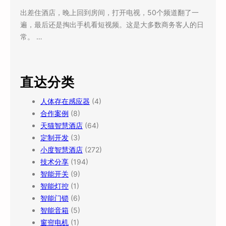
出差住酒店，晚上回到房间，打开电视，50个频道翻了一
遍，最后还是掏出手机看短视频。这是大多数商务客人的日
常。 …
直达分类
人体存在感应器
(4)
合作案例
(8)
天猫智慧酒店
(64)
定制开发
(3)
小度智慧酒店
(272)
技术分享
(194)
智能开关
(9)
智能灯控
(1)
智能门锁
(6)
智能音箱
(5)
窗帘电机
(1)