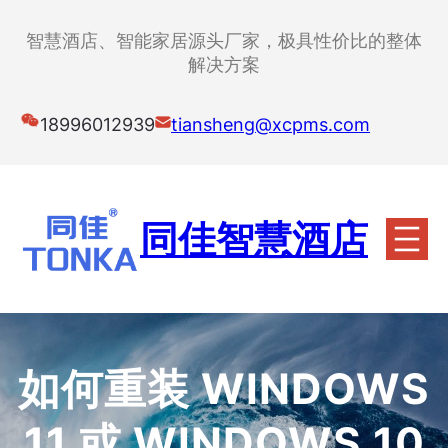
跳
至
智慧酒店、智能家居源头厂家，极具性价比的整体
内
解决方案
容
18996012939
tiansheng@xcpms.com
同佳智慧酒店
如何重装 WINDOWS
11 或 WINDOWS 10