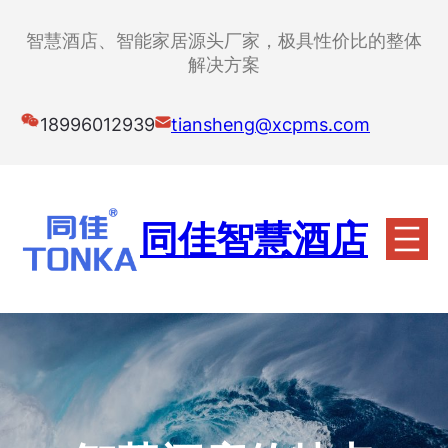
跳
至
智慧酒店、智能家居源头厂家，极具性价比的整体
内
解决方案
容
18996012939
tiansheng@xcpms.com
同佳智慧酒店