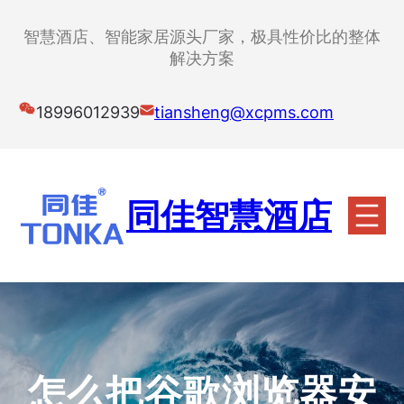
跳
至
智慧酒店、智能家居源头厂家，极具性价比的整体
内
解决方案
容
18996012939
tiansheng@xcpms.com
同佳智慧酒店
怎么把谷歌浏览器安