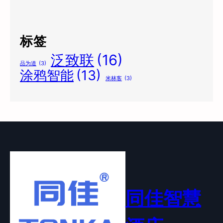
标签
泛致联
(16)
品为道
(3)
涂鸦智能
(13)
米林客
(3)
同佳智慧