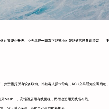
都做过智能化升级。今天就把一套真正能落地的智能酒店设备讲清楚——
”，负责指挥所有设备联动。比如客人插卡取电，RCU立马通知空调启动
e、蓝牙Mesh）。高端酒店用有线更稳，民宿改造用无线省布线。
异常、508叫了保洁，还能自动生成能耗报表。