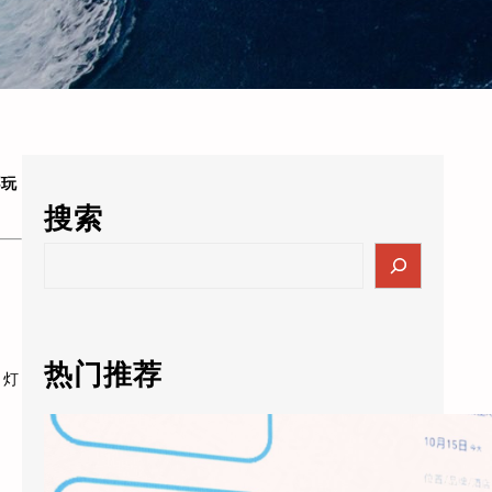
不玩
搜索
S
e
a
r
c
热门推荐
、灯
h
天猫精灵AI未来酒店5.0落地：通义千问大模型进驻客房，酒店业迎来”数字员工”时代