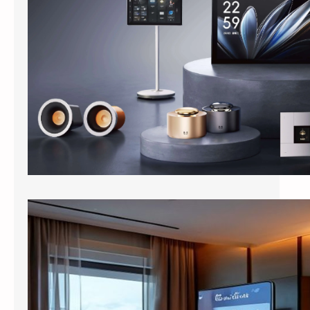
进入酒店客房，客人对着床头柜上的智能音箱
说”打开窗帘””把空调调到24度&…
酒店客房装上百寸投影：小度智能屏如何把房间变成”第三空间”
出差住酒店，晚上回到房间，打开电视，50
个频道翻了一遍，最后还是掏出手机看短视
频。这是大多数商务客人的日常。 …