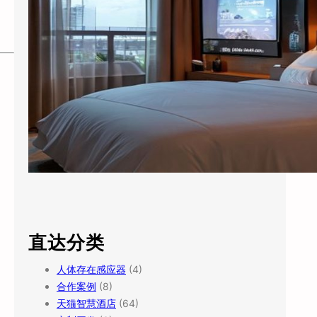
直达分类
人体存在感应器
(4)
合作案例
(8)
天猫智慧酒店
(64)