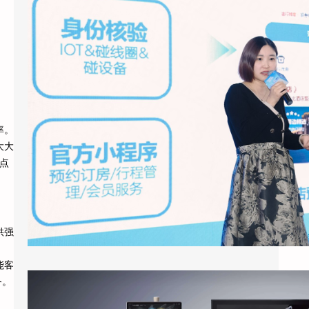
2026年3月底，上海国际酒店展E7馆，一场
关于酒店业未来形态的集中展示引发了行业广
泛关注。天猫精灵未来酒店联…
率。
大大
点
供强
能客
务。
酒店客房引入智能语音助手：天猫精灵酒店版的应用现状与实际效果