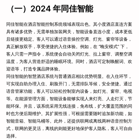
（一）2024 年同佳智能
同佳智能在酒店智能控制系统领域表现出色。其小度酒店直连方案
具有诸多优势，无需单独加装网关，智能设备直连小度，成本更低
且链接更稳定。客人可以通过语音操控空调、灯光、窗帘等设备，
真正解放双手，享受便捷的入住体验。例如，在 “晚安模式” 下，
客人只需一声指令，系统便会自动关闭灯光、拉上窗帘、调整空调
温度，为客人营造舒适的睡眠环境。同时，酒店可定制唤醒词、欢
迎语等，打造专属品牌体验。
同佳智能的智慧酒店系统与普通酒店相比优势明显。在入住环节，
可实现自助办理入住、刷脸开门，无需排队等候，安全便捷。通过
语音管家功能，客人可以轻松控制室内设备，如灯光、窗帘、电视
等。在能源管理方面，智能设备能够实现人来灯亮、人走灯灭，节
能环保。并且，该系统采用无线连接，免布线，扩大覆盖范围的同
时也方便后期维护。其扩展性强，可根据需要随时追加新功能，如
智能音箱、智能马桶等。此外，还提供联网或离线两种语音控制方
式，联网的更灵活，离线的则能更好地保护客人隐私，客人可自由
选择。