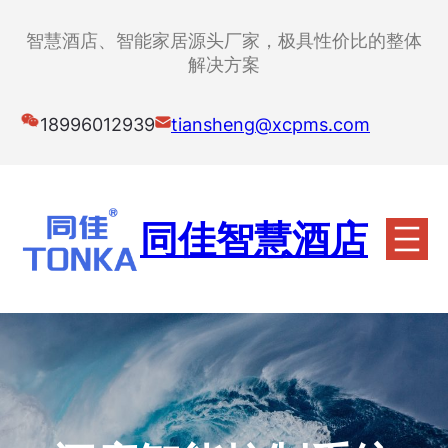
跳
至
智慧酒店、智能家居源头厂家，极具性价比的整体
内
解决方案
容
18996012939
tiansheng@xcpms.com
同佳智慧酒店