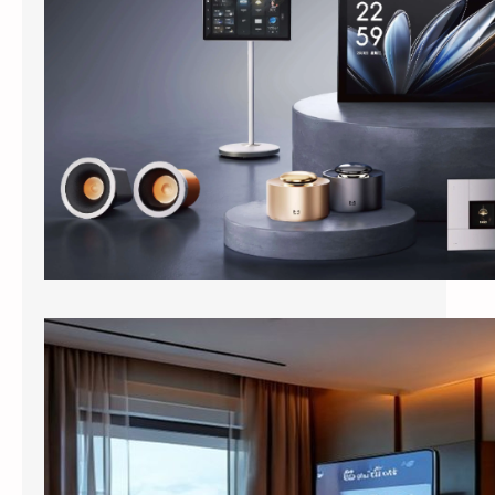
进入酒店客房，客人对着床头柜上的智能音箱
说”打开窗帘””把空调调到24度&…
酒店客房装上百寸投影：小度智能屏如何把房间变成”第三空间”
出差住酒店，晚上回到房间，打开电视，50
个频道翻了一遍，最后还是掏出手机看短视
频。这是大多数商务客人的日常。 …