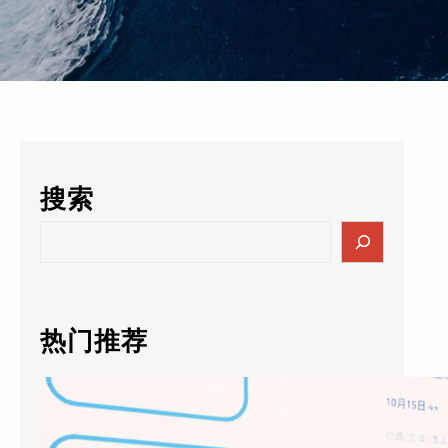
搜索
S
e
a
r
c
热门推荐
h
天猫精灵AI未来酒店5.0落地：通义千问大模型进驻客房，酒店业迎来”数字员工”时代