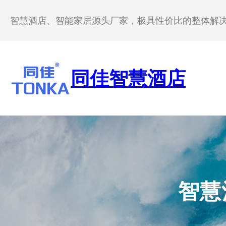
跳
至
智慧酒店、智能家居源头厂家，极具性价比的整体解
内
容
同佳智慧酒店
智慧