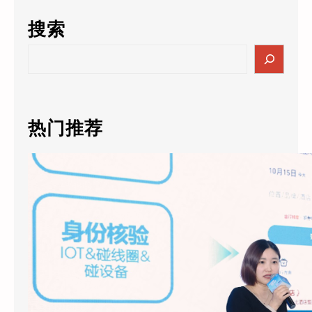
搜索
S
e
a
r
c
热门推荐
h