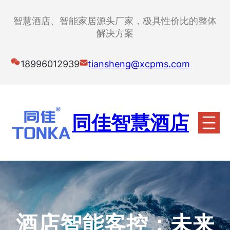
跳
至
智慧酒店、智能家居源头厂家，极具性价比的整体
内
解决方案
容
18996012939
tiansheng@xcpms.com
同佳智慧酒店
酒店智能客控：未来