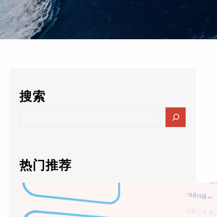
搜索
S
e
a
r
c
热门推荐
h
天猫精灵AI未来酒店5.0落地：通义千问大模型进驻客房，酒店业迎来”数字员工”时代