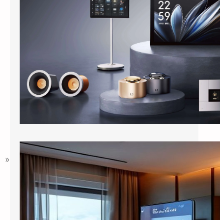
进入酒店客房，客人对着床头柜上的智能音箱
说”打开窗帘””把空调调到24度&…
酒店客房装上百寸投影：小度智能屏如何把房间变成”第三空间”
»
出差住酒店，晚上回到房间，打开电视，50
个频道翻了一遍，最后还是掏出手机看短视
频。这是大多数商务客人的日常。 …