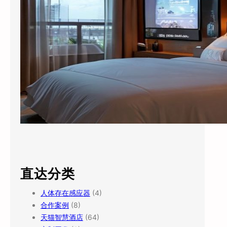
直达分类
人体存在感应器
(4)
合作案例
(8)
天猫智慧酒店
(64)