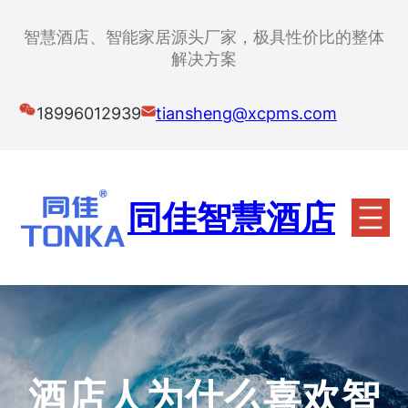
跳
至
智慧酒店、智能家居源头厂家，极具性价比的整体
内
解决方案
容
18996012939
tiansheng@xcpms.com
同佳智慧酒店
酒店人为什么喜欢智