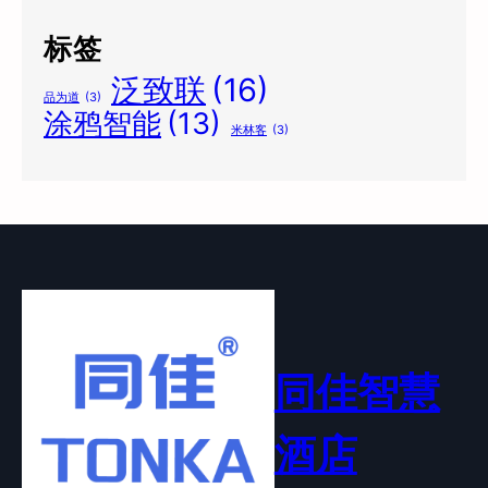
标签
泛致联
(16)
品为道
(3)
涂鸦智能
(13)
米林客
(3)
同佳智慧
酒店