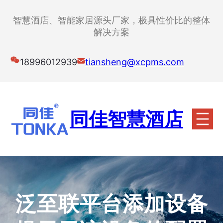
跳
至
智慧酒店、智能家居源头厂家，极具性价比的整体
内
解决方案
容
18996012939
tiansheng@xcpms.com
同佳智慧酒店
泛至联平台添加设备