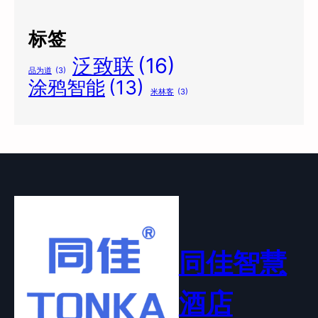
标签
泛致联
(16)
品为道
(3)
涂鸦智能
(13)
米林客
(3)
同佳智慧
酒店