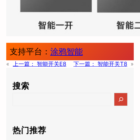
支持平台：
涂鸦智能
«
上一篇：
智能开关E8
下一篇：
智能开关T8
»
搜索
S
e
a
r
c
热门推荐
h