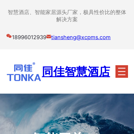
跳
至
智慧酒店、智能家居源头厂家，极具性价比的整体
内
解决方案
容
18996012939
tiansheng@xcpms.com
同佳智慧酒店