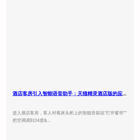
酒店客房引入智能语音助手：天猫精灵酒店版的应用现状与实际效果
进入酒店客房，客人对着床头柜上的智能音箱说”打开窗帘””
把空调调到24度&…