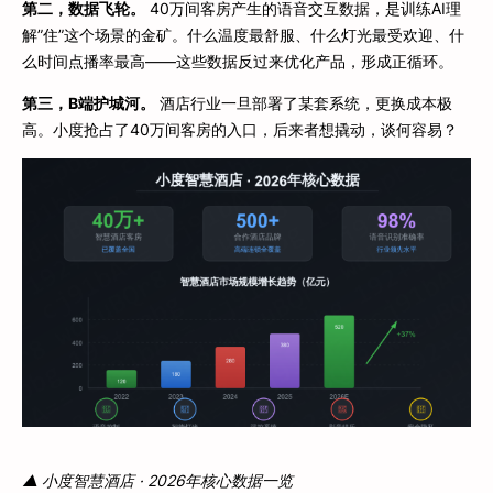
第二，数据飞轮。
40万间客房产生的语音交互数据，是训练AI理
解”住”这个场景的金矿。什么温度最舒服、什么灯光最受欢迎、什
么时间点播率最高——这些数据反过来优化产品，形成正循环。
第三，B端护城河。
酒店行业一旦部署了某套系统，更换成本极
高。小度抢占了40万间客房的入口，后来者想撬动，谈何容易？
▲ 小度智慧酒店 · 2026年核心数据一览