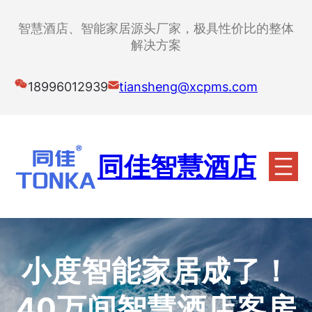
跳
至
智慧酒店、智能家居源头厂家，极具性价比的整体
内
解决方案
容
18996012939
tiansheng@xcpms.com
同佳智慧酒店
小度智能家居成了！
40万间智慧酒店客房