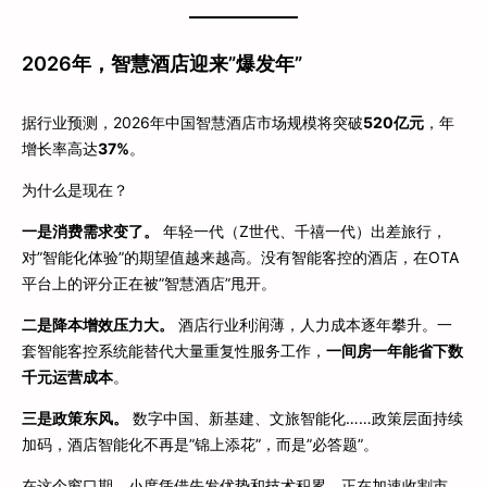
2026年，智慧酒店迎来”爆发年”
据行业预测，2026年中国智慧酒店市场规模将突破
520亿元
，年
增长率高达
37%
。
为什么是现在？
一是消费需求变了。
年轻一代（Z世代、千禧一代）出差旅行，
对”智能化体验”的期望值越来越高。没有智能客控的酒店，在OTA
平台上的评分正在被”智慧酒店”甩开。
二是降本增效压力大。
酒店行业利润薄，人力成本逐年攀升。一
套智能客控系统能替代大量重复性服务工作，
一间房一年能省下数
千元运营成本
。
三是政策东风。
数字中国、新基建、文旅智能化……政策层面持续
加码，酒店智能化不再是”锦上添花”，而是”必答题”。
在这个窗口期，小度凭借先发优势和技术积累，正在加速收割市