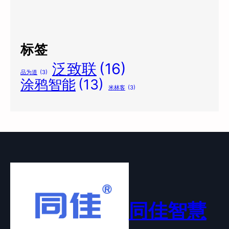
标签
泛致联
(16)
品为道
(3)
涂鸦智能
(13)
米林客
(3)
同佳智慧