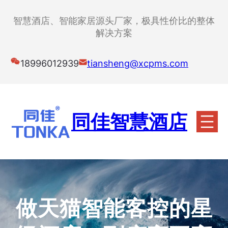
跳
至
智慧酒店、智能家居源头厂家，极具性价比的整体
内
解决方案
容
18996012939
tiansheng@xcpms.com
同佳智慧酒店
做天猫智能客控的星