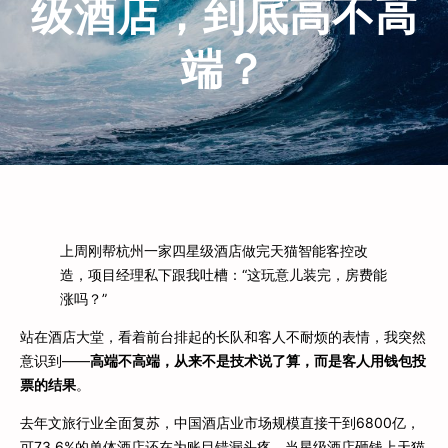
级酒店，到底高不高
端？
上周刚帮杭州一家四星级酒店做完天猫智能客控改
造，项目经理私下跟我吐槽：“这玩意儿装完，房费能
涨吗？”
站在酒店大堂，看着前台排起的长队和客人不耐烦的表情，我突然
意识到——
高端不高端，从来不是技术说了算，而是客人用钱包投
票的结果
。
去年文旅行业全面复苏，中国酒店业市场规模直接干到6800亿，
可73.6%的单体酒店还在为账目错漏头疼。当星级酒店砸钱上天猫