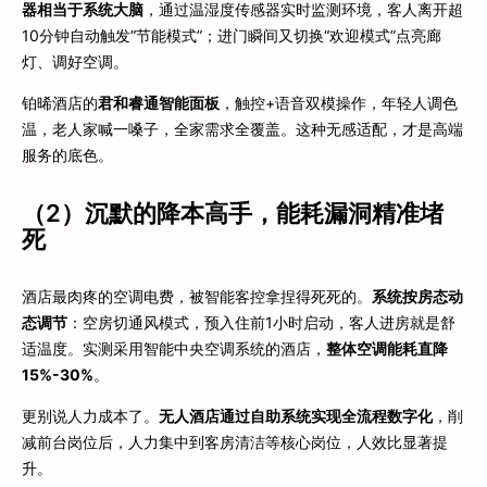
器相当于系统大脑
，通过温湿度传感器实时监测环境，客人离开超
10分钟自动触发“节能模式”；进门瞬间又切换“欢迎模式”点亮廊
灯、调好空调。
铂晞酒店的
君和睿通智能面板
，触控+语音双模操作，年轻人调色
温，老人家喊一嗓子，全家需求全覆盖。这种无感适配，才是高端
服务的底色。
（2）沉默的降本高手，能耗漏洞精准堵
死
酒店最肉疼的空调电费，被智能客控拿捏得死死的。
系统按房态动
态调节
：空房切通风模式，预入住前1小时启动，客人进房就是舒
适温度。实测采用智能中央空调系统的酒店，
整体空调能耗直降
15%-30%
。
更别说人力成本了。
无人酒店通过自助系统实现全流程数字化
，削
减前台岗位后，人力集中到客房清洁等核心岗位，人效比显著提
升。