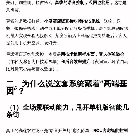
关灯、调空调、拉窗帘
2
。
离线的语音控制，没网也能用
，这才是
真刚需。
更狠的是数据打通。
小度酒店版直接对接PMS系统
，送物、送
餐、报修等需求自动生成工单分配到服务员手机，甚至能联动配送
机器人实现全程无接触
3
。某度假酒店上线远程控制功能后，客人
提前用手机开空调、设灯光。
星级酒店玩智能客控，本质是
用技术换两样东西
：
客人体验溢价
（年轻人愿意为科技感买单）和
后台效率提升
（夜间审计环节自动
比对房态小票与营收数据）。
二、为什么说这套系统藏着“高端基
因”？
（1）全场景联动能力，甩开单机版智能几
条街
真正的高端客控绝不是“语音开关灯”这么简单。
RCU客房智能控制