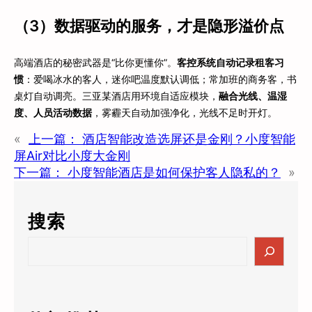
（3）数据驱动的服务，才是隐形溢价点
高端酒店的秘密武器是“比你更懂你”。
客控系统自动记录租客习
惯
：爱喝冰水的客人，迷你吧温度默认调低；常加班的商务客，书
桌灯自动调亮。三亚某酒店用环境自适应模块，
融合光线、温湿
度、人员活动数据
，雾霾天自动加强净化，光线不足时开灯。
«
上一篇：
酒店智能改造选屏还是金刚？小度智能
屏Air对比小度大金刚
下一篇：
小度智能酒店是如何保护客人隐私的？
»
搜索
S
e
a
r
c