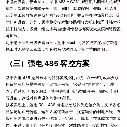
不必要设备。安全层面，采用 AES – CCM 加密算法和网络层加密
机制，保障数据传输安全可靠。同时，其易配网，借助手机 APP
或专用工具可快速完成配网与分组管理，并支持多种场景模式与定
时任务设置。此外，频率跳变技术和多路径转发机制赋予其强大的
抗干扰能力，多跳中继技术与自组织网络结构实现大规模网络覆盖
与扩展。
对于老旧酒店升级改造而言，蓝牙 Mesh 无线客控方案堪称首选，
施工时无需复杂布线，能有效减少对酒店正常运营的影响 。
（三）强电 485 客控方案
基于强电 485 总线技术的智能客房控制系统，在一些对成本要求
严苛的酒店场景中占据一定市场份额。它采用 “强控强” 设计理
念，通过强电 485 总线连接中央控制器与智能开关、插座、门锁
等设备，达成对客房设备的集中管理。
技术实现上，运用 RS – 485 标准双绞线作为通信介质，支持多点
通信与远距离传输。这种方案优势在于，无需额外的弱电布线，直
接利用强电线路进行信号传输，一定程度上降低了布线成本与复杂
度。不过，由于强电信号传输特性，对线路质量与稳定性要求较