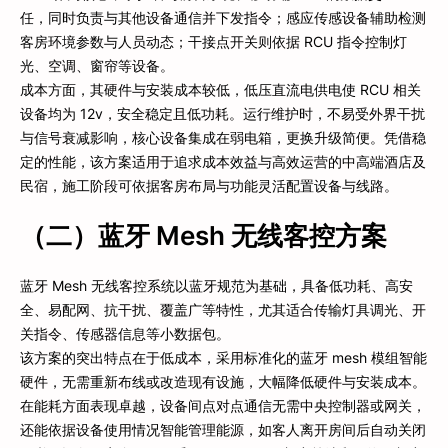
任，同时负责与其他设备通信并下发指令；感应传感设备辅助检测
客房环境参数与人员动态；干接点开关则依据 RCU 指令控制灯
光、空调、窗帘等设备。
成本方面，其硬件与安装成本较低，低压直流电供电使 RCU 相关
设备均为 12v，安全稳定且低功耗。运行维护时，不易受外界干扰
与信号衰减影响，核心设备集成在弱电箱，更换升级简便。凭借稳
定的性能，该方案适用于追求成本效益与高效运营的中高端酒店及
民宿，施工阶段可依据客房布局与功能灵活配置设备与线路。
（二）蓝牙 Mesh 无线客控方案
蓝牙 Mesh 无线客控系统以蓝牙规范为基础，具备低功耗、高安
全、易配网、抗干扰、覆盖广等特性，尤其适合传输灯具调光、开
关指令、传感器信息等小数据包。
该方案的突出特点在于低成本，采用标准化的蓝牙 mesh 模组智能
硬件，无需重新布线或改造现有设施，大幅降低硬件与安装成本。
在能耗方面表现卓越，设备间点对点通信无需中央控制器或网关，
还能依据设备使用情况智能管理能源，如客人离开房间后自动关闭