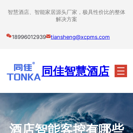
跳
至
智慧酒店、智能家居源头厂家，极具性价比的整体
内
解决方案
容
18996012939
tiansheng@xcpms.com
同佳智慧酒店
酒店智能客控有哪些