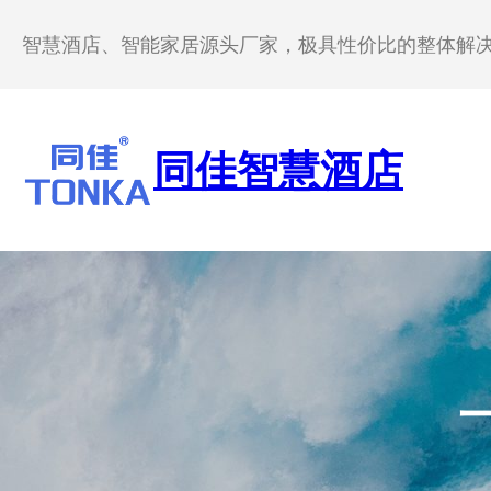
跳
至
智慧酒店、智能家居源头厂家，极具性价比的整体解
内
容
同佳智慧酒店