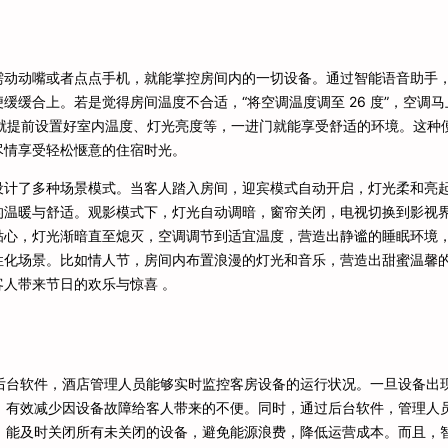
需动动嘴或者点点手机，就能掌控房间内的一切设备。通过智能语音助手
便缓缓合上。若是觉得房间温度不合适，“将空调温度调至 26 度”，空调马
前就提前设置好室内温度、灯光亮度等，一进门就能享受舒适的环境。这种
尽情享受轻松惬意的住宿时光。
设计了多种场景模式。当客人踏入房间，迎宾模式自动开启，灯光柔和亮
的温暖与舒适。观影模式下，灯光自动调暗，窗帘关闭，电视切换到影视
贴心，灯光渐暗直至熄灭，空调调节到适宜温度，营造出静谧的睡眠环境
性化场景。比如情人节，房间内布置浪漫的灯光和音乐，营造出甜蜜温馨
人带来节日的欢乐与惊喜 。
后台软件，酒店管理人员能够实时监控客房设备的运行状况。一旦设备出
，有效减少因设备故障给客人带来的不便。同时，通过后台软件，管理人
，能及时关闭所有未关闭的设备，避免能源浪费，降低运营成本。而且，