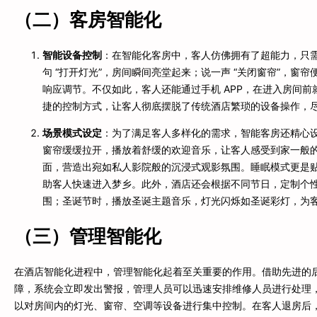
（二）客房智能化
智能设备控制
：在智能化客房中，客人仿佛拥有了超能力，只
句 “打开灯光”，房间瞬间亮堂起来；说一声 “关闭窗帘”，窗帘
响应调节。不仅如此，客人还能通过手机 APP，在进入房间
捷的控制方式，让客人彻底摆脱了传统酒店繁琐的设备操作，
场景模式设定
：为了满足客人多样化的需求，智能客房还精心
窗帘缓缓拉开，播放着舒缓的欢迎音乐，让客人感受到家一般
面，营造出宛如私人影院般的沉浸式观影氛围。睡眠模式更是
助客人快速进入梦乡。此外，酒店还会根据不同节日，定制个
围；圣诞节时，播放圣诞主题音乐，灯光闪烁如圣诞彩灯，为客
（三）管理智能化
在酒店智能化进程中，管理智能化起着至关重要的作用。借助先进的
障，系统会立即发出警报，管理人员可以迅速安排维修人员进行处理
以对房间内的灯光、窗帘、空调等设备进行集中控制。在客人退房后