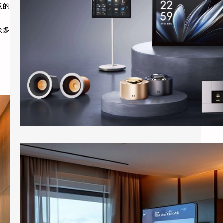
及的
进入酒店客房，客人对着床头柜上的智能音箱
众多
说”打开窗帘””把空调调到24度&…
酒店客房装上百寸投影：小度智能屏如何把房间变成”第三空间”
出差住酒店，晚上回到房间，打开电视，50
个频道翻了一遍，最后还是掏出手机看短视
频。这是大多数商务客人的日常。 …