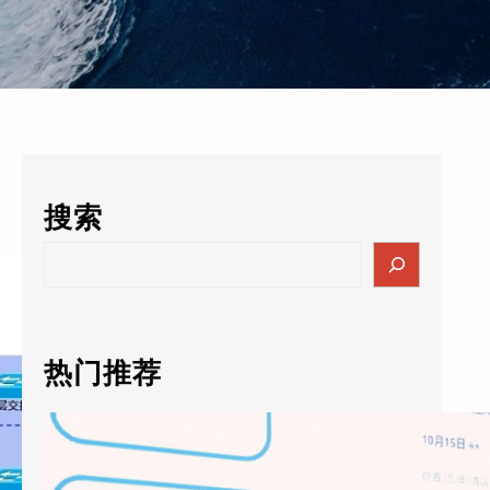
搜索
S
e
a
r
c
热门推荐
h
天猫精灵AI未来酒店5.0落地：通义千问大模型进驻客房，酒店业迎来”数字员工”时代