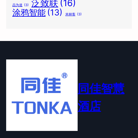
泛致联
(16)
品为道
(3)
涂鸦智能
(13)
米林客
(3)
同佳智慧
酒店