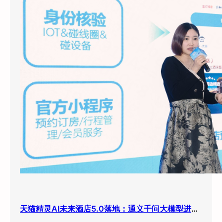
天猫精灵AI未来酒店5.0落地：通义千问大模型进驻客房，酒店业迎来”数字员工”时代