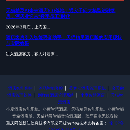
天猫精灵AI未来酒店5.0落地：通义千问大模型进驻客
房，酒店业迎来”数字员工”时代
2026年3月底，上海国…
酒店客房引入智能语音助手：天猫精灵酒店版的应用现状
与实际效果
进入酒店客房，客人对着床…
酒店智能客控
|
涂鸦智能客控
|
蓝客云酒店管理系统
|
金天鹅
酒店管理软件
|
别样红酒店管理系统
|
小度智慧酒店
|
天猫智
慧酒店
小度酒店智能系统、小度智慧酒店、天猫精灵智能系统、小度智能
音箱酒店版、天猫精灵智能音箱酒店版、蓝牙强电无线客控
重庆同创新佳信息技术有限公司提供本站技术支持备案：
渝ICP备
2024021414号-1