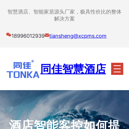
跳
至
智慧酒店、智能家居源头厂家，极具性价比的整体
内
解决方案
容
18996012939
tiansheng@xcpms.com
同佳智慧酒店
酒店智能客控如何提