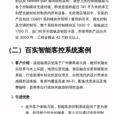
协议及 twisted-pair 通讯联机架构，墙壁上的控制面板能与
各个控制模块无缝对接，即使是面积超过 741 平方米的亲王
别墅也能轻松控制房内所有设备。在此酒店项目中，安装的
产品包括 CG801 系列模块作照明 / 窗帘的开关、调光控制
及空调控制等，整个系统有控制模块近 1000 个，面板超过
1700 只，连门铃开关面板及钥匙卡器，所使用的产品合共
近 3000 件，工程金额达 42 万欧元以上。
（二）百实智能客控系统案例
客户介绍
：温德福酒店坐落于广州番禺南大路，毗邻长隆欢
乐世界与水上乐园，地理位置优越。酒店融合全新智能客控
系统，打造新潮年轻化的居住理念，自然现代的设计带来全
感观舒适体验。客房均覆盖高速 Wi-Fi，配备优质床品及免
费咖啡，是商务出行或休闲旅游的理想选择。
引进优势
：
提升客户体验方面，智能客房控制系统提供了更为便
捷、舒适和个性化的服务。客人可以通过语音控制、