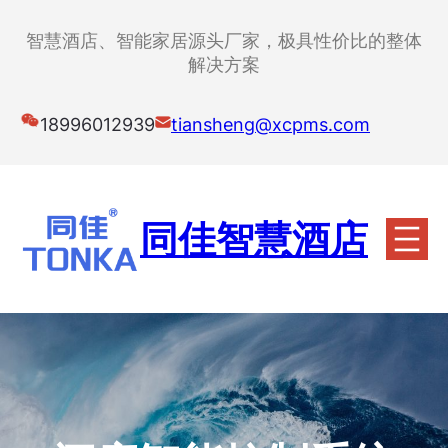
跳
至
智慧酒店、智能家居源头厂家，极具性价比的整体
内
解决方案
容
18996012939
tiansheng@xcpms.com
同佳智慧酒店