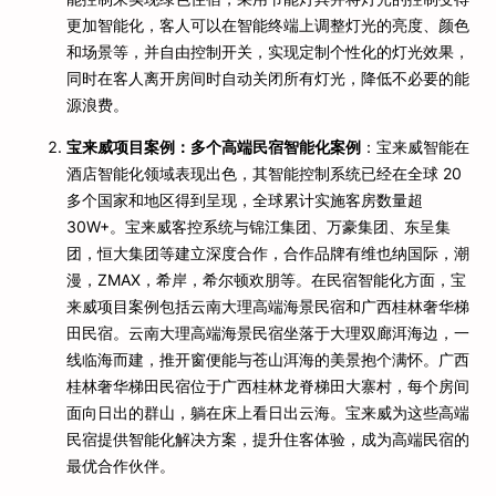
更加智能化，客人可以在智能终端上调整灯光的亮度、颜色
和场景等，并自由控制开关，实现定制个性化的灯光效果，
同时在客人离开房间时自动关闭所有灯光，降低不必要的能
源浪费。
宝来威项目案例：多个高端民宿智能化案例
：宝来威智能在
酒店智能化领域表现出色，其智能控制系统已经在全球 20
多个国家和地区得到呈现，全球累计实施客房数量超
30W+。宝来威客控系统与锦江集团、万豪集团、东呈集
团，恒大集团等建立深度合作，合作品牌有维也纳国际，潮
漫，ZMAX，希岸，希尔顿欢朋等。在民宿智能化方面，宝
来威项目案例包括云南大理高端海景民宿和广西桂林奢华梯
田民宿。云南大理高端海景民宿坐落于大理双廊洱海边，一
线临海而建，推开窗便能与苍山洱海的美景抱个满怀。广西
桂林奢华梯田民宿位于广西桂林龙脊梯田大寨村，每个房间
面向日出的群山，躺在床上看日出云海。宝来威为这些高端
民宿提供智能化解决方案，提升住客体验，成为高端民宿的
最优合作伙伴。