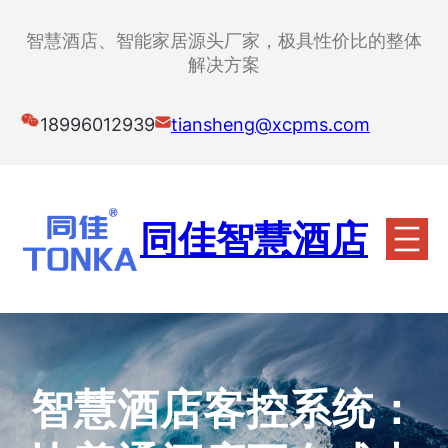
跳
至
智慧酒店、智能家居源头厂家，极具性价比的整体
内
解决方案
容
18996012939
tiansheng@xcpms.com
同佳智慧酒店
智慧酒店客控系统：