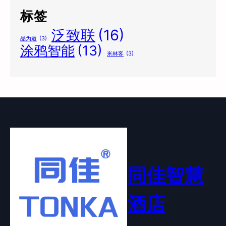
标签
泛致联
(16)
品为道
(3)
涂鸦智能
(13)
米林客
(3)
同佳智慧
酒店