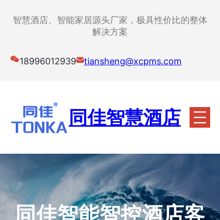
跳
至
智慧酒店、智能家居源头厂家，极具性价比的整体
内
解决方案
容
18996012939
tiansheng@xcpms.com
同佳智慧酒店
同佳智能智控酒店客