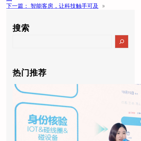
下一篇：
智能客房，让科技触手可及
»
搜索
S
e
a
r
c
热门推荐
h