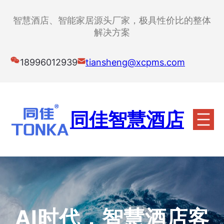
跳
至
智慧酒店、智能家居源头厂家，极具性价比的整体
内
解决方案
容
18996012939
tiansheng@xcpms.com
同佳智慧酒店
AI时代，智慧酒店客