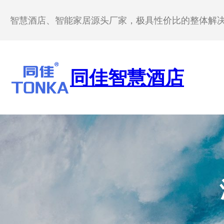
跳
至
智慧酒店、智能家居源头厂家，极具性价比的整体解
内
容
同佳智慧酒店