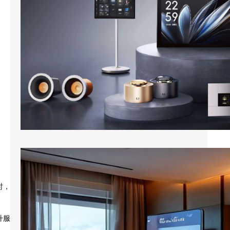
进入酒店客房，客人对着床头柜上的智能音箱
说”打开窗帘””把空调调到24度&…
酒店客房装上百寸投影：小度智能屏如何把房间变成”第三空间”
时，
出差住酒店，晚上回到房间，打开电视，50
个频道翻了一遍，最后还是掏出手机看短视
升服
频。这是大多数商务客人的日常。 …