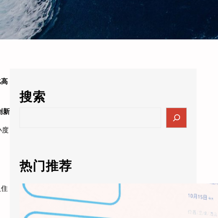
比高
搜索
创新
S
e
小度
a
r
c
热门推荐
h
入住
天猫精灵AI未来酒店5.0落地：通义千问大模型进驻客房，酒店业迎来”数字员工”时代