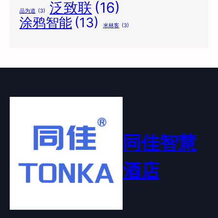
泛致联
(16)
品为道
(3)
涂鸦智能
(13)
米林客
(3)
同佳智慧
酒店