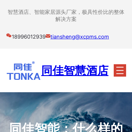
跳
至
智慧酒店、智能家居源头厂家，极具性价比的整体
内
解决方案
容
18996012939
tiansheng@xcpms.com
同佳智慧酒店
同佳智能：什么样的