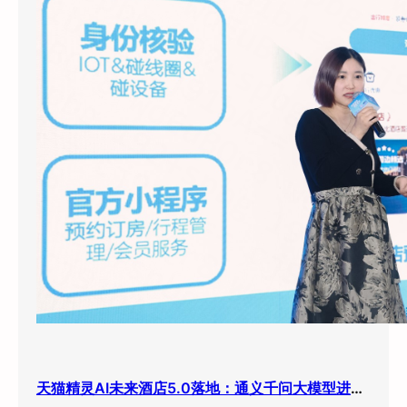
天猫精灵AI未来酒店5.0落地：通义千问大模型进驻客房，酒店业迎来”数字员工”时代