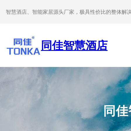
跳
至
智慧酒店、智能家居源头厂家，极具性价比的整体解
内
容
同佳智慧酒店
同佳