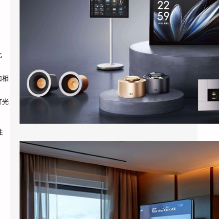
进入酒店客房，客人对着床头柜上的智能音箱
说”打开窗帘””把空调调到24度&…
此
知相
灯光
性
酒店客房装上百寸投影：小度智能屏如何把房间变成”第三空间”
出差住酒店，晚上回到房间，打开电视，50
个频道翻了一遍，最后还是掏出手机看短视
频。这是大多数商务客人的日常。 …