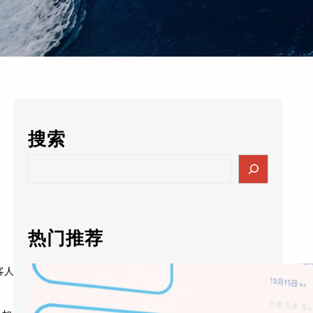
搜索
S
e
a
r
c
热门推荐
h
客人
天猫精灵AI未来酒店5.0落地：通义千问大模型进驻客房，酒店业迎来”数字员工”时代