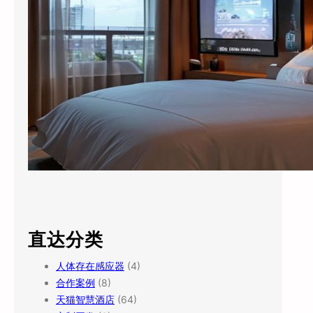
直达分类
人体存在感应器
(4)
合作案例
(8)
天猫智慧酒店
(64)