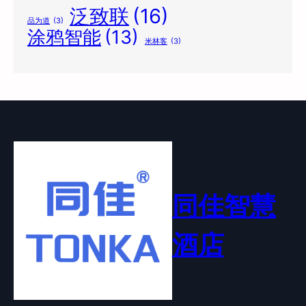
泛致联
(16)
品为道
(3)
涂鸦智能
(13)
米林客
(3)
同佳智慧
酒店