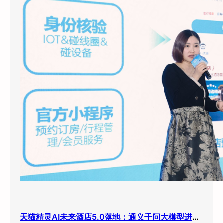
天猫精灵AI未来酒店5.0落地：通义千问大模型进驻客房，酒店业迎来”数字员工”时代