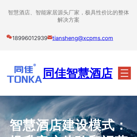
跳
至
智慧酒店、智能家居源头厂家，极具性价比的整体
内
解决方案
容
18996012939
tiansheng@xcpms.com
同佳智慧酒店
智慧酒店建设模式：