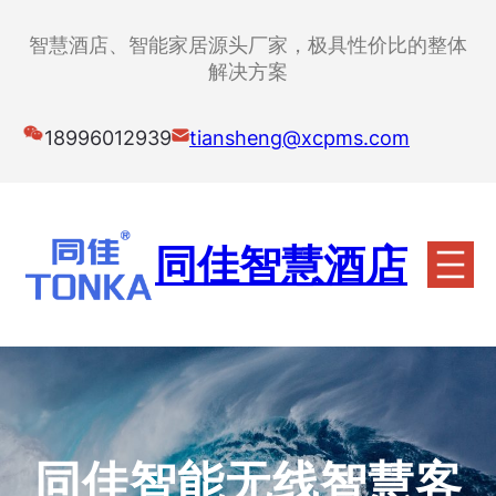
跳
至
智慧酒店、智能家居源头厂家，极具性价比的整体
内
解决方案
容
18996012939
tiansheng@xcpms.com
同佳智慧酒店
同佳智能无线智慧客