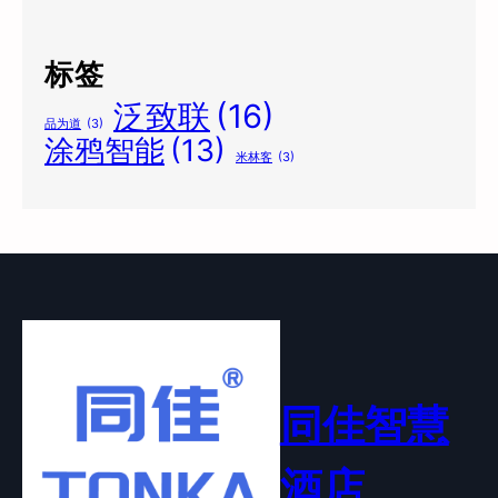
标签
泛致联
(16)
品为道
(3)
涂鸦智能
(13)
米林客
(3)
同佳智慧
酒店